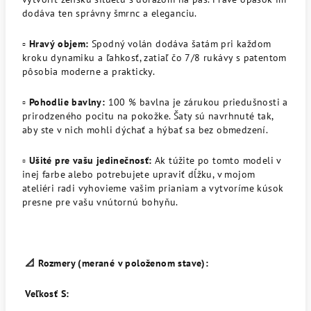
dodáva ten správny šmrnc a eleganciu.
▫️
Hravý objem:
Spodný volán dodáva šatám pri každom
kroku dynamiku a ľahkosť, zatiaľ čo 7/8 rukávy s patentom
pôsobia moderne a prakticky.
▫️
Pohodlie bavlny:
100 % bavlna je zárukou priedušnosti a
prirodzeného pocitu na pokožke. Šaty sú navrhnuté tak,
aby ste v nich mohli dýchať a hýbať sa bez obmedzení.
▫️
Ušité pre vašu jedinečnosť:
Ak túžite po tomto modeli v
inej farbe alebo potrebujete upraviť dĺžku, v mojom
ateliéri radi vyhovieme vašim prianiam a vytvoríme kúsok
presne pre vašu vnútornú bohyňu.
📐 Rozmery (merané v položenom stave):
Veľkosť S: