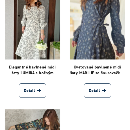
Elegantné bavlnené midi
Kvetované bavlnené midi
šaty LUMIRA s bočným
šaty MARILIE so šnurovačkou
šnurovaním
– tmavomodré
Detail
Detail