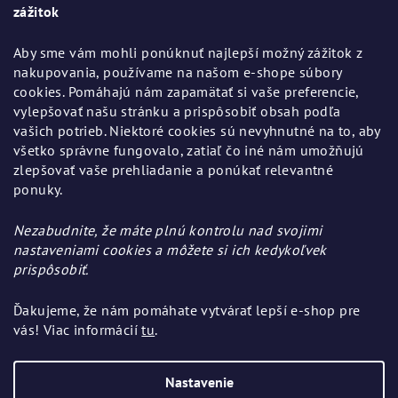
t
zážitok
i
Aby sme vám mohli ponúknuť najlepší možný zážitok z
e
nakupovania, používame na našom e-shope súbory
cookies. Pomáhajú nám zapamätať si vaše preferencie,
vylepšovať našu stránku a prispôsobiť obsah podľa
vašich potrieb. Niektoré cookies sú nevyhnutné na to, aby
všetko správne fungovalo, zatiaľ čo iné nám umožňujú
Informácie pre vás
zlepšovať vaše prehliadanie a ponúkať relevantné
ponuky.
Všeobecné obchodné podmienky
Ochrana osobných údajov
Nezabudnite, že máte plnú kontrolu nad svojimi
Výmena, vrátenie a reklamácia tovaru
nastaveniami cookies a môžete si ich kedykoľvek
prispôsobiť.
Ďakujeme, že nám pomáhate vytvárať lepší e-shop pre
Pinterest
vás! Viac informácií
tu
.
Nastavenie