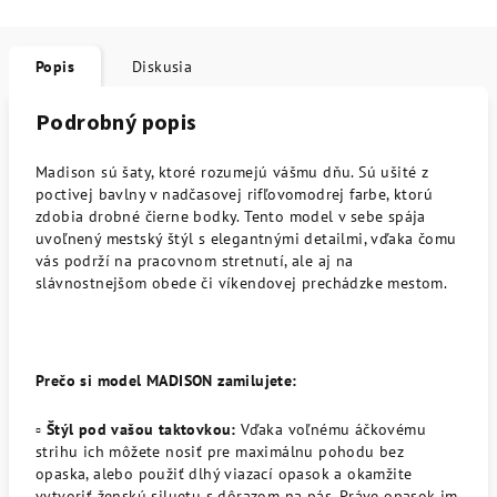
Popis
Diskusia
Podrobný popis
Madison sú šaty, ktoré rozumejú vášmu dňu. Sú ušité z
poctivej bavlny v nadčasovej rifľovomodrej farbe, ktorú
zdobia drobné čierne bodky. Tento model v sebe spája
uvoľnený mestský štýl s elegantnými detailmi, vďaka čomu
vás podrží na pracovnom stretnutí, ale aj na
slávnostnejšom obede či víkendovej prechádzke mestom.
Prečo si model MADISON zamilujete:
▫️
Štýl pod vašou taktovkou:
Vďaka voľnému áčkovému
strihu ich môžete nosiť pre maximálnu pohodu bez
opaska, alebo použiť dlhý viazací opasok a okamžite
vytvoriť ženskú siluetu s dôrazom na pás. Práve opasok im