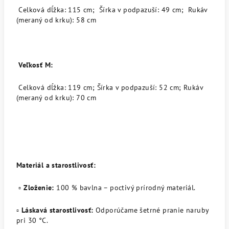
Celková dĺžka: 115 cm; Šírka v podpazuší: 49 cm; Rukáv
(meraný od krku): 58 cm
Veľkosť M:
Celková dĺžka: 119 cm; Šírka v podpazuší: 52 cm; Rukáv
(meraný od krku): 70 cm
Materiál a starostlivosť:
▫️
Zloženie:
100 % bavlna – poctivý prírodný materiál.
▫️
Láskavá starostlivosť:
Odporúčame šetrné pranie naruby
pri 30 °C.