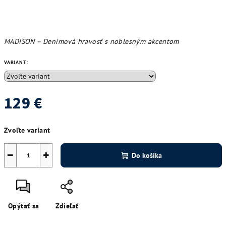
MADISON – Denimová hravosť s noblesným akcentom
VARIANT:
129 €
Jednotková
Zvoľte variant
cena:
−
+
Do košíka
Opýtať sa
Zdieľať