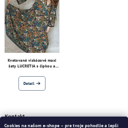
Kvetované viskózové maxi
šaty LUCRETIA s čipkou a
volánmi
Detail
Z
á
p
Kontakt
ä
Cookies na našom e-shope – pre tvoje pohodlie a lepší