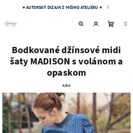
Prejsť
♥ AUTORSKÝ DIZAJN Z MÔJHO ATELIÉRU ♥
na
obsah
Nákupn
Hľadať
Prihlásenie
Bodkované džínsové midi
košík
šaty MADISON s volánom a
opaskom
AJKA