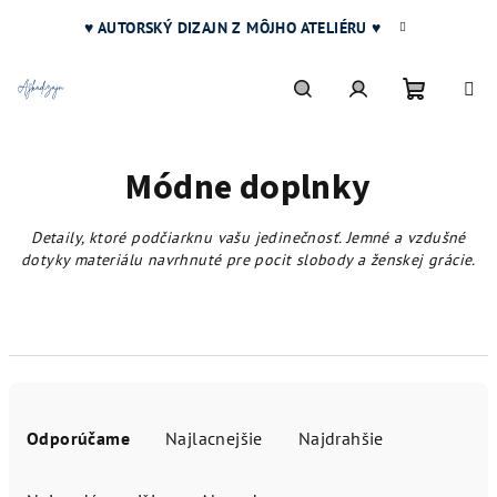
Prejsť
♥ AUTORSKÝ DIZAJN Z MÔJHO ATELIÉRU ♥
na
obsah
Nákupn
Hľadať
Prihlásenie
Módne doplnky
košík
Detaily, ktoré podčiarknu vašu jedinečnosť. Jemné a vzdušné
dotyky materiálu navrhnuté pre pocit slobody a ženskej grácie.
R
a
Odporúčame
Najlacnejšie
Najdrahšie
d