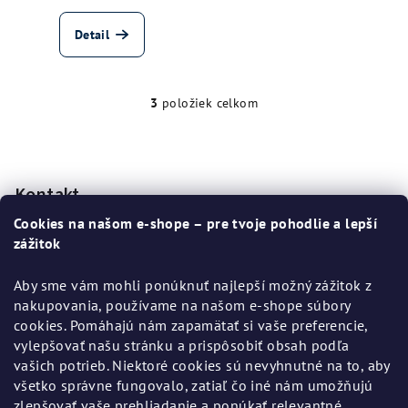
Detail
3
položiek celkom
O
v
Z
l
á
á
p
Kontakt
d
a
ä
Cookies na našom e-shope – pre tvoje pohodlie a lepší
c
t
zážitok
i
i
e
Aby sme vám mohli ponúknuť najlepší možný zážitok z
e
p
nakupovania, používame na našom e-shope súbory
r
cookies. Pomáhajú nám zapamätať si vaše preferencie,
v
vylepšovať našu stránku a prispôsobiť obsah podľa
k
vašich potrieb. Niektoré cookies sú nevyhnutné na to, aby
y
všetko správne fungovalo, zatiaľ čo iné nám umožňujú
Informácie pre vás
v
zlepšovať vaše prehliadanie a ponúkať relevantné