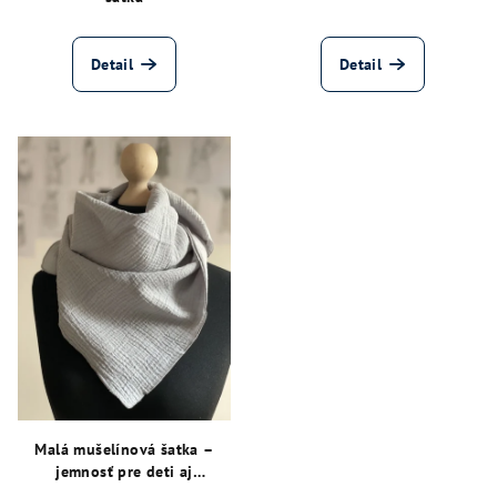
o
v
Detail
Detail
Malá mušelínová šatka –
jemnosť pre deti aj
dospelých