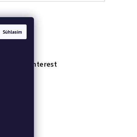
Súhlasím
Pinterest
enky
ia