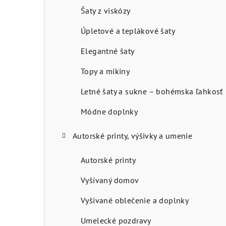
ý
Šaty z viskózy
p
Úpletové a teplákové šaty
a
Elegantné šaty
n
Topy a mikiny
e
Letné šaty a sukne – bohémska ľahkosť
l
Módne doplnky
Autorské printy, výšivky a umenie
Autorské printy
Vyšívaný domov
Vyšívané oblečenie a doplnky
Umelecké pozdravy