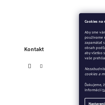
Cookies na 
Z
Aby sme vám
používame 
á
zapamätať s
obsah podľa
Kontakt
p
aby všetko 
ä
vaše prehli
t
Nezabudnite
cookies a m
i
e
Ďakujeme, ž
informácií
t
Nastaveni