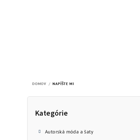
Prejsť
na
obsah
DOMOV
/
NAPÍŠTE MI
B
o
Kategórie
Preskočiť
kategórie
č
Autorská móda a šaty
n