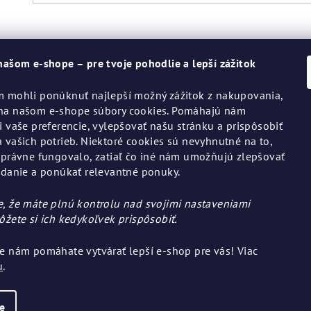
našom e-shope – pre tvoje pohodlie a lepší zážitok
 mohli ponúknuť najlepší možný zážitok z nakupovania,
na našom e-shope súbory cookies. Pomáhajú nám
i vaše preferencie, vylepšovať našu stránku a prispôsobiť
 vašich potrieb. Niektoré cookies sú nevyhnutné na to,
Informácie pre vás
správne fungovalo, zatiaľ čo iné nám umožňujú zlepšovať
adanie a ponúkať relevantné ponuky.
Všeobecné obchodné podmi
Ochrana osobných údajov
, že máte plnú kontrolu nad svojimi nastaveniami
ôžete si ich kedykoľvek prispôsobiť.
Výmena, vrátenie a reklamác
tovaru
e nám pomáhate vytvárať lepší e-shop pre vás! Viac
u
.
e