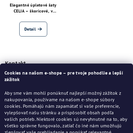
Elegantné úpletové šaty
CELIA – škoricové, v
minimalistickom duchu
Detail
Z
á
p
Kontakt
ä
Cookies na našom e-shope – pre tvoje pohodlie a lepší
t
zážitok
i
Aby sme vám mohli ponúknuť najlepší možný zážitok z
e
nakupovania, používame na našom e-shope súbory
cookies. Pomáhajú nám zapamätať si vaše preferencie,
vylepšovať našu stránku a prispôsobiť obsah podľa
vašich potrieb. Niektoré cookies sú nevyhnutné na to, aby
všetko správne fungovalo, zatiaľ čo iné nám umožňujú
Informácie pre vás
zlepšovať vaše prehliadanie a ponúkať relevantné