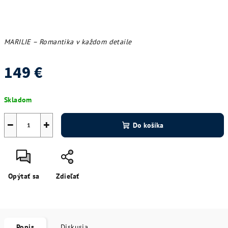
MARILIE – Romantika v každom detaile
149 €
Jednotková
Skladom
cena:
−
+
Do košíka
Opýtať sa
Zdieľať
Popis
Diskusia