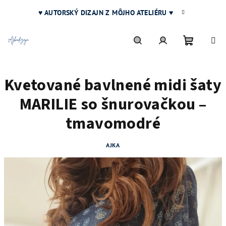
Prejsť
♥ AUTORSKÝ DIZAJN Z MÔJHO ATELIÉRU ♥
na
obsah
Nákupn
Hľadať
Prihlásenie
Kvetované bavlnené midi šaty
košík
MARILIE so šnurovačkou –
tmavomodré
AJKA