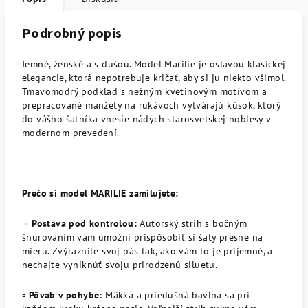
Podrobný popis
Jemné, ženské a s dušou. Model Marilie je oslavou klasickej
elegancie, ktorá nepotrebuje kričať, aby si ju niekto všimol.
Tmavomodrý podklad s nežným kvetinovým motívom a
prepracované manžety na rukávoch vytvárajú kúsok, ktorý
do vášho šatníka vnesie nádych starosvetskej noblesy v
modernom prevedení.
Prečo si model MARILIE zamilujete:
▫️
Postava pod kontrolou:
Autorský strih s bočným
šnurovaním vám umožní prispôsobiť si šaty presne na
mieru. Zvýraznite svoj pás tak, ako vám to je príjemné, a
nechajte vyniknúť svoju prirodzenú siluetu.
▫️
Pôvab v pohybe:
Mäkká a priedušná bavlna sa pri