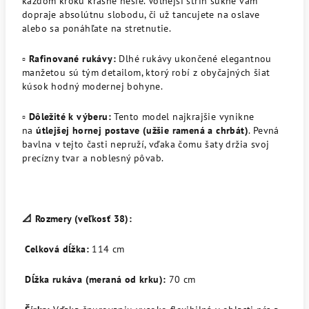
každom kroku krásne nesie. Voľnejší strih sukne vám
dopraje absolútnu slobodu, či už tancujete na oslave
alebo sa ponáhľate na stretnutie.
▫️
Rafinované rukávy:
Dlhé rukávy ukončené elegantnou
manžetou sú tým detailom, ktorý robí z obyčajných šiat
kúsok hodný modernej bohyne.
▫️
Dôležité k výberu:
Tento model najkrajšie vynikne
na
útlejšej hornej postave (užšie ramená a chrbát)
. Pevná
bavlna v tejto časti nepruží, vďaka čomu šaty držia svoj
precízny tvar a noblesný pôvab.
📐 Rozmery (veľkosť 38):
Celková dĺžka:
114 cm
Dĺžka rukáva (meraná od krku):
70 cm