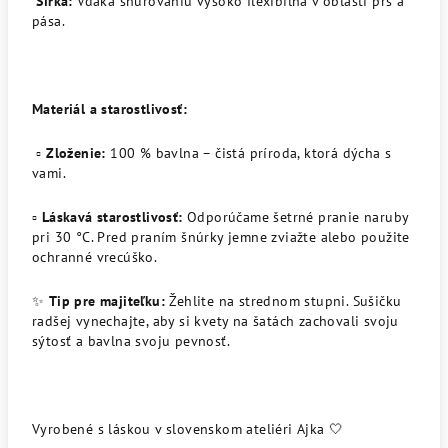
Šírka:
Vďaka šnurovaniu vysoko flexibilná v oblasti pŕs a
pása.
Materiál a starostlivosť:
▫️
Zloženie:
100 % bavlna – čistá príroda, ktorá dýcha s
vami.
▫️
Láskavá starostlivosť:
Odporúčame šetrné pranie naruby
pri 30 °C. Pred praním šnúrky jemne zviažte alebo použite
ochranné vrecúško.
✨
Tip pre majiteľku:
Žehlite na strednom stupni. Sušičku
radšej vynechajte, aby si kvety na šatách zachovali svoju
sýtosť a bavlna svoju pevnosť.
Vyrobené s láskou v slovenskom ateliéri Ajka 🤍