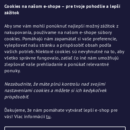
ä
Cookies na našom e-shope – pre tvoje pohodlie a lepší
t
zážitok
i
Aby sme vám mohli ponúknuť najlepší možný zážitok z
e
nakupovania, používame na našom e-shope súbory
cookies. Pomáhajú nám zapamätať si vaše preferencie,
vylepšovať našu stránku a prispôsobiť obsah podľa
vašich potrieb. Niektoré cookies sú nevyhnutné na to, aby
všetko správne fungovalo, zatiaľ čo iné nám umožňujú
Informácie pre vás
zlepšovať vaše prehliadanie a ponúkať relevantné
ponuky.
Všeobecné obchodné podmienky
Ochrana osobných údajov
Nezabudnite, že máte plnú kontrolu nad svojimi
Výmena, vrátenie a reklamácia tovaru
nastaveniami cookies a môžete si ich kedykoľvek
prispôsobiť.
Ďakujeme, že nám pomáhate vytvárať lepší e-shop pre
Pinterest
vás! Viac informácií
tu
.