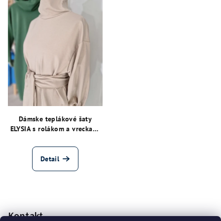
Dámske teplákové šaty
ELYSIA s rolákom a vreckami
(6 farieb)
Detail
Z
á
p
Kontakt