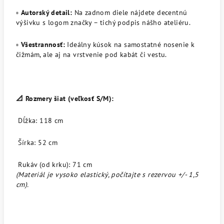
▫️
Autorský detail:
Na zadnom diele nájdete decentnú
výšivku s logom značky – tichý podpis nášho ateliéru.
▫️
Všestrannosť:
Ideálny kúsok na samostatné nosenie k
čižmám, ale aj na vrstvenie pod kabát či vestu.
📐 Rozmery šiat (veľkosť S/M):
Dĺžka: 118 cm
Šírka: 52 cm
Rukáv (od krku): 71 cm
(Materiál je vysoko elastický, počítajte s rezervou +/- 1,5
cm).