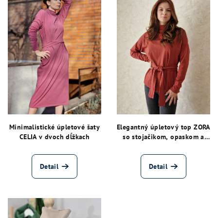
Minimalistické úpletové šaty
Elegantný úpletový top ZORA
CELIA v dvoch dĺžkach
so stojačikom, opaskom a
výšivkou – tehlovočervený
Detail
Detail