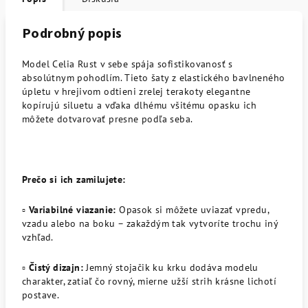
Podrobný popis
Model Celia Rust v sebe spája sofistikovanosť s
absolútnym pohodlím. Tieto šaty z elastického bavlneného
úpletu v hrejivom odtieni zrelej terakoty elegantne
kopírujú siluetu a vďaka dlhému všitému opasku ich
môžete dotvarovať presne podľa seba.
Prečo si ich zamilujete:
▫️
Variabilné viazanie:
Opasok si môžete uviazať vpredu,
vzadu alebo na boku – zakaždým tak vytvoríte trochu iný
vzhľad.
▫️
Čistý dizajn:
Jemný stojačik ku krku dodáva modelu
charakter, zatiaľ čo rovný, mierne užší strih krásne lichotí
postave.