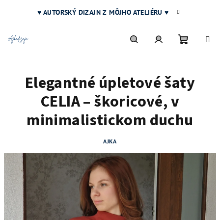
Prejsť
♥ AUTORSKÝ DIZAJN Z MÔJHO ATELIÉRU ♥
na
obsah
Nákupn
Hľadať
Prihlásenie
Elegantné úpletové šaty
košík
CELIA – škoricové, v
minimalistickom duchu
AJKA