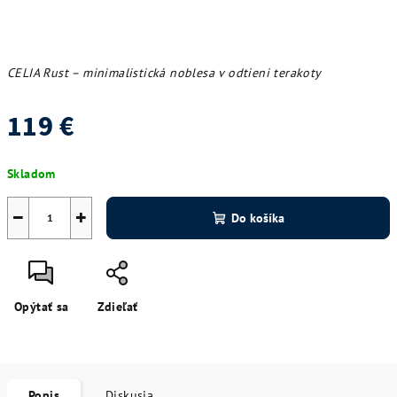
CELIA Rust – minimalistická noblesa v odtieni terakoty
119 €
Jednotková
Skladom
cena:
−
+
Do košíka
Opýtať sa
Zdieľať
Popis
Diskusia