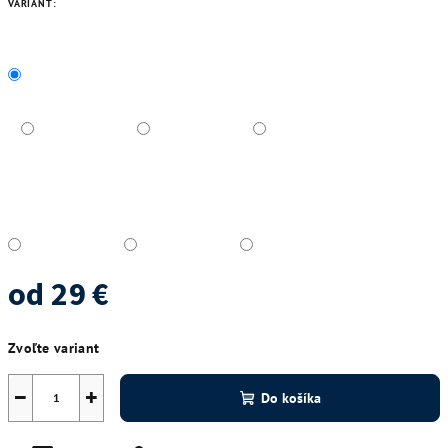
VARIANT:
od
29 €
Jednotková
Zvoľte variant
cena:
−
+
Do košíka