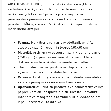
AJKADESIGN STUDIO, minimalistická ilustrácia, ktorá
zachytáva krehký dialóg dvoch prepletených stoniek
rozkvitnutých kvetov. Spojenie precíznej čiernej
perokresby s jemným akvarelovým tieňovaním vnáša do
priestoru hĺbku, éterickú ľahkosť a upokojujúcu čistotu
moderného dizajnu.
Formát:
Na výber ako klasický obdĺžnik A4 / A3
alebo vyvážený moderný štvorec (30x30 cm).
Materiál:
Archívny vysokogramážny kreatívny papier
(250 g/m²) s jemnou matnou štruktúrou, ktorá
dokonale imituje skutočnú umeleckú maľbu.
Tlač:
Profesionálna produkčná digitálna tlač s
vysokým rozlíšením a stálosťou farieb.
Varianty:
Dostupný ako čistá čiernobiela línia alebo
verzia s jemným akvarelovým tieňovaním.
Upozornenie:
Print sa predáva ako samostatný voľný
papier. Rám ani pasparta nie sú súčasťou produktu –
interiérové fotografie s rámami slúžia výhradne pre
lepšiu predstavu zákazníka.