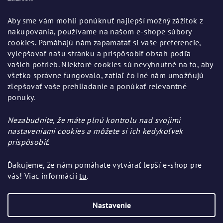
i
Aby sme vám mohli ponúknuť najlepší možný zážitok z
e
nakupovania, používame na našom e-shope súbory
cookies. Pomáhajú nám zapamätať si vaše preferencie,
vylepšovať našu stránku a prispôsobiť obsah podľa
vašich potrieb. Niektoré cookies sú nevyhnutné na to, aby
všetko správne fungovalo, zatiaľ čo iné nám umožňujú
Informácie pre vás
zlepšovať vaše prehliadanie a ponúkať relevantné
ponuky.
Všeobecné obchodné podmienky
Ochrana osobných údajov
Nezabudnite, že máte plnú kontrolu nad svojimi
Výmena, vrátenie a reklamácia tovaru
nastaveniami cookies a môžete si ich kedykoľvek
prispôsobiť.
Ďakujeme, že nám pomáhate vytvárať lepší e-shop pre
Pinterest
vás! Viac informácií
tu
.
Nastavenie