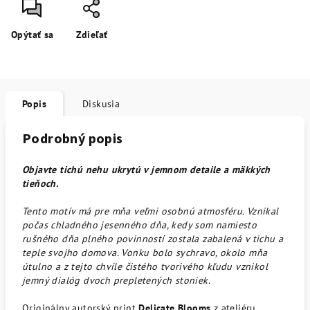
Opýtať sa
Zdieľať
Popis
Diskusia
Podrobný popis
Objavte tichú nehu ukrytú v jemnom detaile a mäkkých
tieňoch.
Tento motív má pre mňa veľmi osobnú atmosféru. Vznikal
počas chladného jesenného dňa, kedy som namiesto
rušného dňa plného povinností zostala zabalená v tichu a
teple svojho domova. Vonku bolo sychravo, okolo mňa
útulno a z tejto chvíle čistého tvorivého kľudu vznikol
jemný dialóg dvoch prepletených stoniek.
Originálny autorský print
Delicate Blooms
z ateliéru