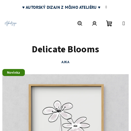
Prejsť
♥ AUTORSKÝ DIZAJN Z MÔJHO ATELIÉRU ♥
na
obsah
Nákupn
Hľadať
Prihlásenie
Delicate Blooms
košík
AJKA
Novinka